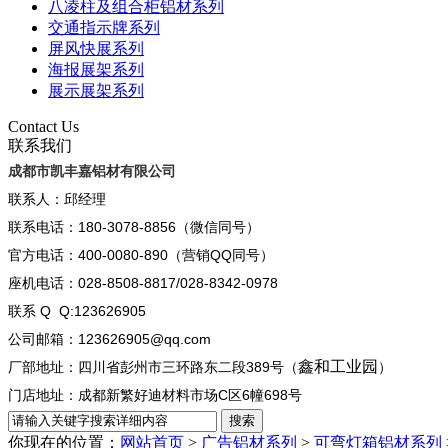
八凌柱及组合柜铝材系列
交通指示牌系列
屏风快展系列
海报展架系列
展示展架系列
Contact Us
联系我们
成都市凯丰嘉铝材有限公司
联系人：邱经理
联系电话：180-3078-8856（微信同号）
官方电话：400-0080-890（营销QQ同号）
座机电话：028-8508-8817/028-8342-0978
联系 Q Q:123626905
公司邮箱：123626905@qq.com
鑫和工业园
厂部地址：四川省彭州市三环路东二段389号（
）
门店地址：成都新繁好迪材料市场C区6幢698号
你现在的位置：
网站首页
>
广告铝材系列
>
可弯灯箱铝材系列