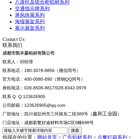
八凌柱及组合柜铝材系列
交通指示牌系列
屏风快展系列
海报展架系列
展示展架系列
Contact Us
联系我们
成都市凯丰嘉铝材有限公司
联系人：邱经理
联系电话：180-3078-8856（微信同号）
官方电话：400-0080-890（营销QQ同号）
座机电话：028-8508-8817/028-8342-0978
联系 Q Q:123626905
公司邮箱：123626905@qq.com
鑫和工业园
厂部地址：四川省彭州市三环路东二段389号（
）
门店地址：成都新繁好迪材料市场C区6幢698号
你现在的位置：
网站首页
>
广告铝材系列
>
点餐灯箱系列
>