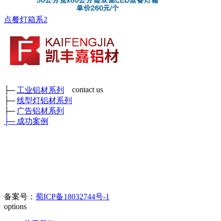
点餐灯箱系2
contact us
├─
工业铝材系列
├─
线型灯铝材系列
成都市凯丰嘉铝材有限公司
├─
广告铝材系列
各种工业铝材、广告铝材、装饰铝材、各种型号角铝、矩管及各
├─
成功案例
种工业异形铝材
鑫和工业园
厂部地址：四川省彭州市三环路东二段389号 （
）
门店地
址：成都新繁好迪材
料市场C区6幢698号
官方电话：400-0080-890//
028-8508-8817/028-8342-0978
电子邮箱：
123626905@qq.com
备案号：
蜀ICP备18032744号-1
options