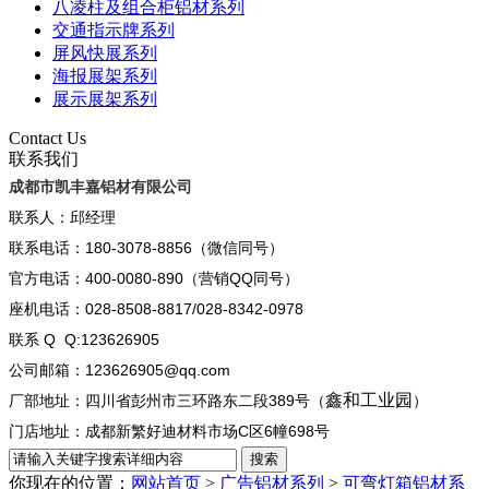
八凌柱及组合柜铝材系列
交通指示牌系列
屏风快展系列
海报展架系列
展示展架系列
Contact Us
联系我们
成都市凯丰嘉铝材有限公司
联系人：邱经理
联系电话：180-3078-8856（微信同号）
官方电话：400-0080-890（营销QQ同号）
座机电话：028-8508-8817/028-8342-0978
联系 Q Q:123626905
公司邮箱：123626905@qq.com
鑫和工业园
厂部地址：四川省彭州市三环路东二段389号（
）
门店地址：成都新繁好迪材料市场C区6幢698号
你现在的位置：
网站首页
>
广告铝材系列
>
可弯灯箱铝材系