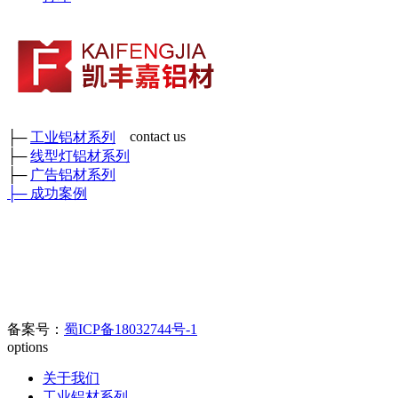
contact us
├─
工业铝材系列
├─
线型灯铝材系列
成都市凯丰嘉铝材有限公司
├─
广告铝材系列
各种工业铝材、广告铝材、装饰铝材、各种型号角铝、矩管及各
├─
成功案例
种工业异形铝材
鑫和工业园
厂部地址：四川省彭州市三环路东二段389号 （
）
门店地
址：成都新繁好迪材
料市场C区6幢698号
官方电话：400-0080-890//
028-8508-8817/028-8342-0978
电子邮箱：
123626905@qq.com
备案号：
蜀ICP备18032744号-1
options
关于我们
工业铝材系列