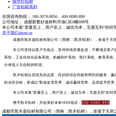
线型灯铝材
广告铝材系列
全国咨询热线：
180-3078-8856、400-0080-890
公司地址：
成都新繁好迪材料市场C区6幢698号
本公司本着“质量至上，用户至上，诚信为本，互惠互利”的经
关于我们
about us
（
简称：凯丰铝材
），
成都市凯丰嘉铝材有限公司
坐落于天
本公司坚持以客户为焦点，坚持持续质量改进，不断满足客户
系统，工业自动化设备系统、机械防护系统、医疗系统、教育系统
分体现人与自然的和谐。
凯丰铝材以其优良的品质，良好的综合性能和周到的服务，赢
的永恒目标，形成以“勤奋改变世界、诚信赢得世界、品质提升世界
本公司本着“质量
至上
，用户至上，诚信为本，互惠互利”的经
携手凯丰铝材，共创美好未来!400电话：
400-0080-890
成都市凯丰嘉铝材有限公司（简称：凯丰铝材），坐落于天府之