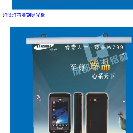
超薄灯箱雕刻导光板