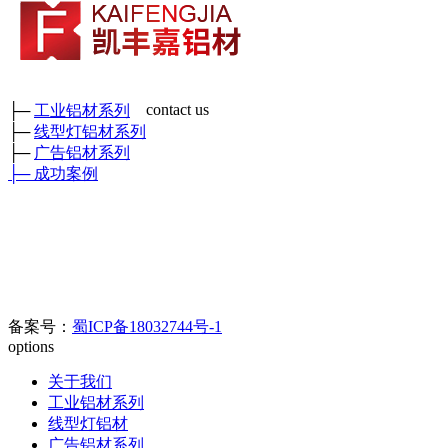
contact us
├─
工业铝材系列
├─
线型灯铝材系列
成都市凯丰嘉铝材有限公司
├─
广告铝材系列
各种工业铝材、广告铝材、装饰铝材、各种型号角铝、矩管及各
├─
成功案例
种工业异形铝材
鑫和工业园
厂部地址：四川省彭州市三环路东二段389号 （
）
门店地
址：成都新繁好迪材
料市场C区6幢698号
官方电话：400-0080-890//
028-8508-8817/028-8342-0978
电子邮箱：
123626905@qq.com
备案号：
蜀ICP备18032744号-1
options
关于我们
工业铝材系列
线型灯铝材
广告铝材系列