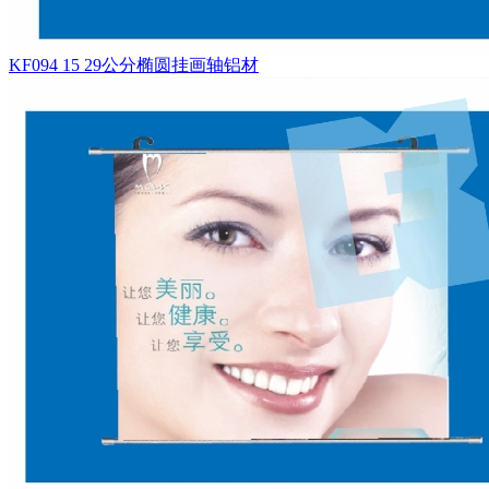
KF094 15 29公分椭圆挂画轴铝材