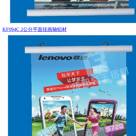
KF094C 2公分平面挂画轴铝材