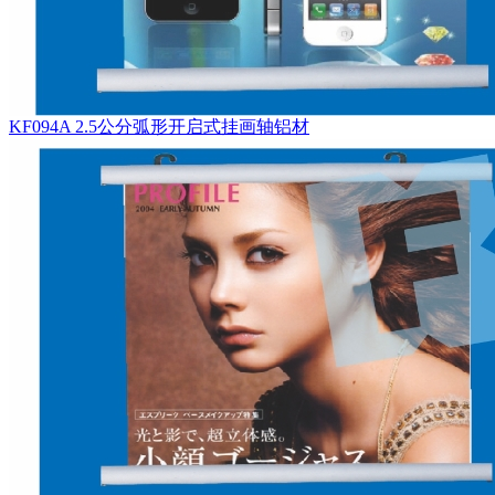
KF094A 2.5公分弧形开启式挂画轴铝材