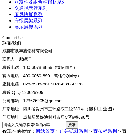
八凌柱及组合柜铝材系列
交通指示牌系列
屏风快展系列
海报展架系列
展示展架系列
Contact Us
联系我们
成都市凯丰嘉铝材有限公司
联系人：邱经理
联系电话：180-3078-8856（微信同号）
官方电话：400-0080-890（营销QQ同号）
座机电话：028-8508-8817/028-8342-0978
联系 Q Q:123626905
公司邮箱：123626905@qq.com
鑫和工业园
厂部地址：四川省彭州市三环路东二段389号（
）
门店地址：成都新繁好迪材料市场C区6幢698号
你现在的位置：
网站首页
>
广告铝材系列
>
宣传栏系列
> 宣