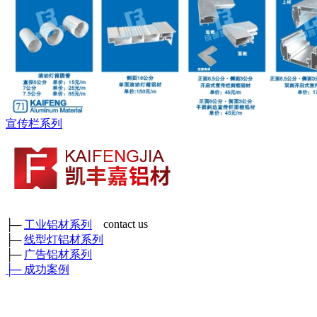
宣传栏系列
contact us
├─
工业铝材系列
├─
线型灯铝材系列
成都市凯丰嘉铝材有限公司
├─
广告铝材系列
各种工业铝材、广告铝材、装饰铝材、各种型号角铝、矩管及各
├─
成功案例
种工业异形铝材
鑫和工业园
厂部地址：四川省彭州市三环路东二段389号 （
）
门店地
址：成都新繁好迪材