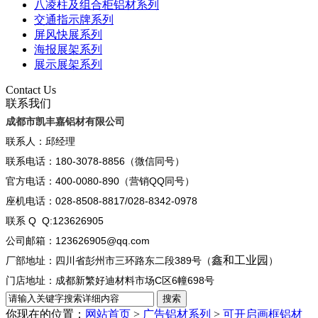
八凌柱及组合柜铝材系列
交通指示牌系列
屏风快展系列
海报展架系列
展示展架系列
Contact Us
联系我们
成都市凯丰嘉铝材有限公司
联系人：邱经理
联系电话：180-3078-8856（微信同号）
官方电话：400-0080-890（营销QQ同号）
座机电话：028-8508-8817/028-8342-0978
联系 Q Q:123626905
公司邮箱：123626905@qq.com
鑫和工业园
厂部地址：四川省彭州市三环路东二段389号（
）
门店地址：成都新繁好迪材料市场C区6幢698号
你现在的位置：
网站首页
>
广告铝材系列
>
可开启画框铝材