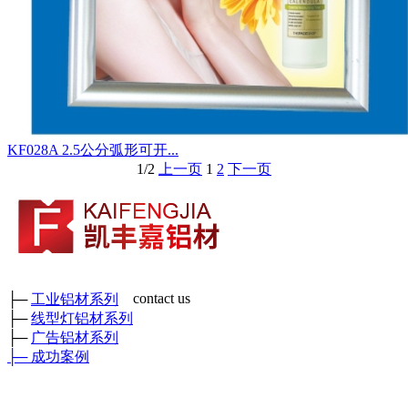
KF028A 2.5公分弧形可开...
1/2
上一页
1
2
下一页
contact us
├─
工业铝材系列
├─
线型灯铝材系列
成都市凯丰嘉铝材有限公司
├─
广告铝材系列
各种工业铝材、广告铝材、装饰铝材、各种型号角铝、矩管及各
├─
成功案例
种工业异形铝材
鑫和工业园
厂部地址：四川省彭州市三环路东二段389号 （
）
门店地
址：成都新繁好迪材