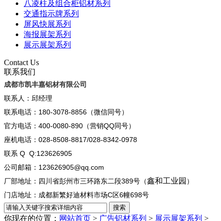
八凌柱及组合柜铝材系列
交通指示牌系列
屏风快展系列
海报展架系列
展示展架系列
Contact Us
联系我们
成都市凯丰嘉铝材有限公司
联系人：邱经理
联系电话：180-3078-8856（微信同号）
官方电话：400-0080-890（营销QQ同号）
座机电话：028-8508-8817/028-8342-0978
联系 Q Q:123626905
公司邮箱：123626905@qq.com
鑫和工业园
厂部地址：四川省彭州市三环路东二段389号（
）
门店地址：成都新繁好迪材料市场C区6幢698号
你现在的位置：
网站首页
>
广告铝材系列
>
展示展架系列
>