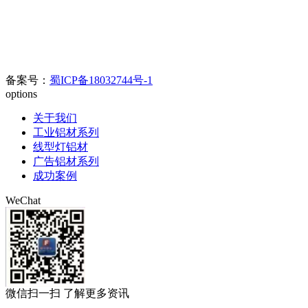
鑫和工业园
厂部地址：四川省彭州市三环路东二段389号 （
）
门店地
址：成都新繁好迪材
料市场C区6幢698号
官方电话：400-0080-890//
028-8508-8817/028-8342-0978
电子邮箱：
123626905@qq.com
备案号：
蜀ICP备18032744号-1
options
关于我们
工业铝材系列
线型灯铝材
广告铝材系列
成功案例
WeChat
微信扫一扫 了解更多资讯